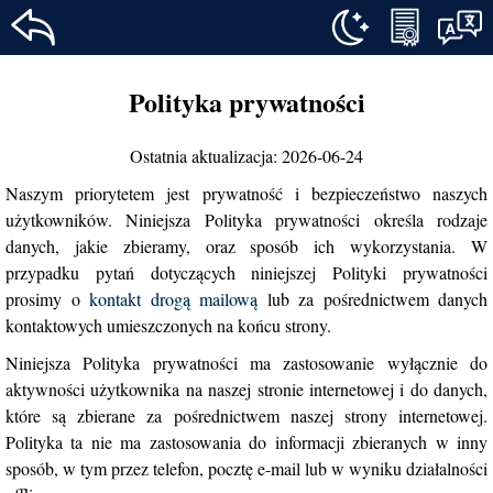
Polityka prywatności strony freecell.xyz
Privacy Policy (English)
Polityka prywatności
Regulamin strony freecell.xyz
Polityka prywatności (Polski)
Polityka prywatności strony gra-mahjong.pl
Ostatnia aktualizacja: 2026-06-24
Regulamin strony gra-mahjong.pl
Polityka plików cookie strony gra-pasjans.pl
Naszym priorytetem jest prywatność i bezpieczeństwo naszych
użytkowników. Niniejsza Polityka prywatności określa rodzaje
Polityka prywatności strony gra-pasjans.pl
danych, jakie zbieramy, oraz sposób ich wykorzystania. W
Regulamin strony gra-pasjans.pl
przypadku pytań dotyczących niniejszej Polityki prywatności
Polityka prywatności strony mahjong.ooo
prosimy o
kontakt drogą mailową
lub za pośrednictwem danych
Regulamin strony mahjong.ooo
kontaktowych umieszczonych na końcu strony.
Polityka prywatności strony minesweeper.one
Niniejsza Polityka prywatności ma zastosowanie wyłącznie do
Regulamin strony minesweeper.one
aktywności użytkownika na naszej stronie internetowej i do danych,
Polityka prywatności strony minesweeper.us
które są zbierane za pośrednictwem naszej strony internetowej.
Regulamin strony minesweeper.us
Polityka ta nie ma zastosowania do informacji zbieranych w inny
Polityka prywatności strony saper-pro.pl
sposób, w tym przez telefon, pocztę e-mail lub w wyniku działalności
Regulamin strony saper-pro.pl