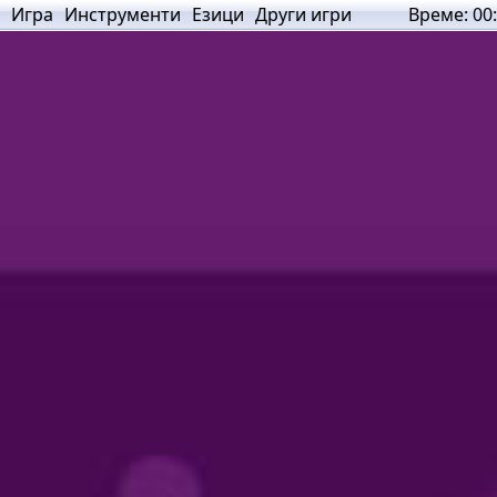
Игра
Инструменти
Езици
Други игри
Време:
00