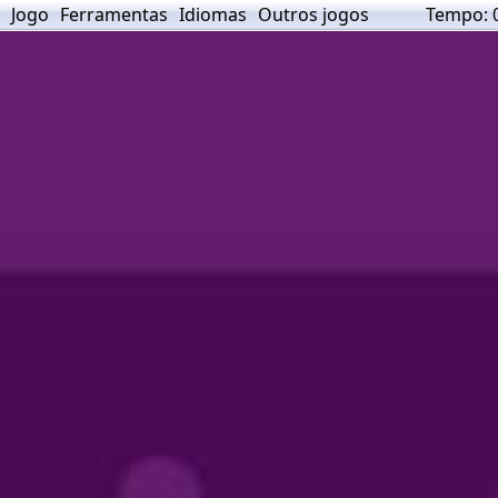
Jogo
Ferramentas
Idiomas
Outros jogos
Tempo: